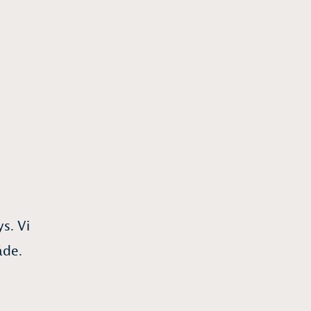
s. Vi
åde.