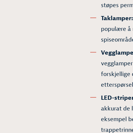
støpes perm
Taklamper:
populære å 
spiseområde
Vegglampe
vegglamper
forskjellige
etterspørse
LED-striper
akkurat de l
eksempel be
trappetrinn