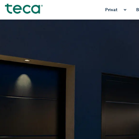
Privat
B