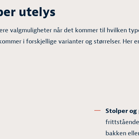
per utelys
lere valgmuligheter når det kommer til hvilken ty
kommer i forskjellige varianter og størrelser. Her 
Stolper og 
frittståend
bakken eller